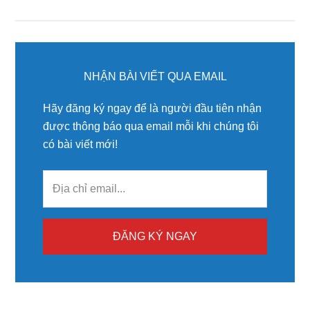
Primary
Sidebar
NHẬN BÀI VIẾT QUA EMAIL
Hãy đăng ký ngay để là người đầu tiên nhận
được thông báo qua email mỗi khi chúng tôi
có bài viết mới!