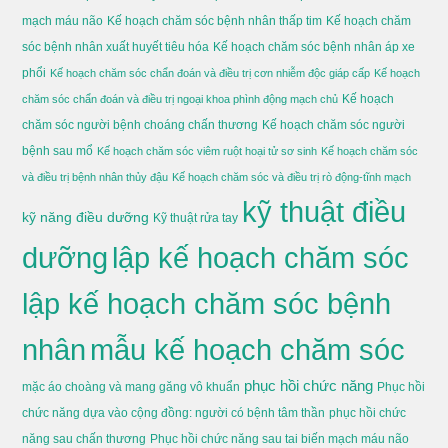
mạch máu não
Kế hoạch chăm sóc bệnh nhân thấp tim
Kế hoạch chăm
sóc bệnh nhân xuất huyết tiêu hóa
Kế hoạch chăm sóc bệnh nhân áp xe
phổi
Kế hoạch chăm sóc chẩn đoán và điều trị cơn nhiễm độc giáp cấp
Kế hoạch
Kế hoạch
chăm sóc chẩn đoán và điều trị ngoại khoa phình động mạch chủ
chăm sóc người bệnh choáng chấn thương
Kế hoạch chăm sóc người
bệnh sau mổ
Kế hoạch chăm sóc viêm ruột hoại tử sơ sinh
Kế hoạch chăm sóc
và điều trị bệnh nhân thủy đậu
Kế hoạch chăm sóc và điều trị rò động-tĩnh mạch
kỹ thuật điều
kỹ năng điều dưỡng
Kỹ thuật rửa tay
dưỡng
lập kế hoạch chăm sóc
lập kế hoạch chăm sóc bệnh
nhân
mẫu kế hoạch chăm sóc
phục hồi chức năng
mặc áo choàng và mang găng vô khuẩn
Phục hồi
chức năng dựa vào cộng đồng: người có bệnh tâm thần
phục hồi chức
năng sau chấn thương
Phục hồi chức năng sau tai biến mạch máu não