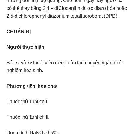
hưởng đến mật độ quang. Cho nên, ngày nay người ta
có thể thay bằng 2,4 – diClooanilin được diazo hóa hoặc
2,5-dichlorophenyl diazonium tetrafluoroborat (DPD).
CHUẨN BỊ
Người thực hiện
Bác sĩ và kỹ thuật viên được đào tạo chuyên ngành xét
nghiệm hóa sinh.
Phương tiện, hóa chất
Thuốc thử Erhlich I.
Thuốc thử Erhlich II.
Dung dịch NaNO
0,5%.