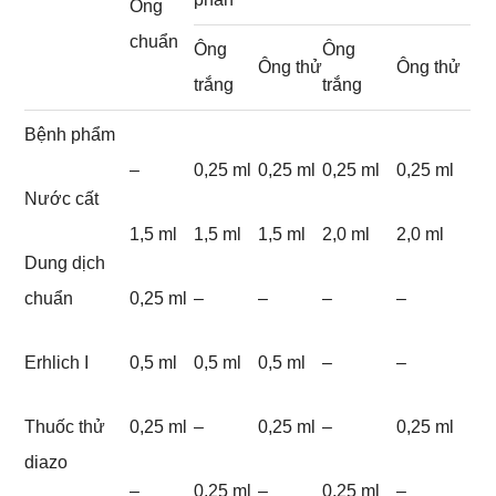
Ống
chuẩn
Ông
Ông
Ông thử
Ông thử
trắng
trắng
Bệnh phẩm
–
0,25 ml
0,25 ml
0,25 ml
0,25 ml
Nước cất
1,5 ml
1,5 ml
1,5 ml
2,0 ml
2,0 ml
Dung dịch
chuẩn
0,25 ml
–
–
–
–
Erhlich I
0,5 ml
0,5 ml
0,5 ml
–
–
Thuốc thử
0,25 ml
–
0,25 ml
–
0,25 ml
diazo
–
0,25 ml
–
0,25 ml
–