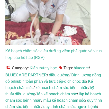
Kế hoạch chăm sóc điều dưỡng viêm phế quản và virus
hợp bào hô hấp (RSV)
Category:
Kiến thức y học
Tags:
bluecare
/
BLUECARE PARTNER
/
điều dưỡng
/
Định lượng nồng
độ bilirubin toàn phần và trực tiếp-dịch chọc dò
/
Kế
hoạch chăm sóc
/
kế hoạch chăm sóc bệnh nhân
/
kỹ
thuật điều dưỡng
/
lập kế hoạch chăm sóc
/
lập kế hoạch
chăm sóc bệnh nhân
/
mẫu kế hoạch chăm sóc
/
quy trình
chăm sóc bệnh nhân
/
quy trình chăm sóc người bệnh
/