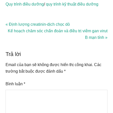
Quy trình điều dưỡng
/
quy trình kỹ thuật điều dưỡng
Previous
« Định lượng creatinin-dịch chọc dò
Post:
Next
Kế hoạch chăm sóc chẩn đoán và điều trị viêm gan virut
Post:
B mạn tính »
Reader
Interactions
Trả lời
Email của bạn sẽ không được hiển thị công khai.
Các
trường bắt buộc được đánh dấu
*
Bình luận
*