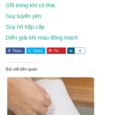
Sốt trong khi có thai
Suy tuyến yên
Suy hô hấp cấp
Diễn giải khí máu động mạch
Share
Share
Pin
S
0
h
a
Bài viết liên quan
r
e