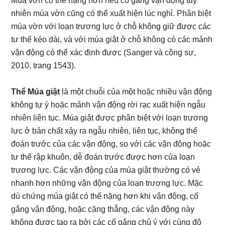
Múa vờn có thể nặng hơn nếu cố gắng vận động tuy
nhiên múa vờn cũng có thể xuất hiện lúc nghỉ. Phân biệt
múa vờn với loạn trương lực ở chỗ không giữ được các
tư thế kéo dài, và với múa giật ở chỗ không có các mảnh
vận động có thể xác định được (Sanger và cộng sự,
2010, trang 1543).
Thể Múa giật
là một chuỗi của một hoặc nhiều vận động
không tự ý hoặc mảnh vận động rời rạc xuất hiện ngẫu
nhiên liên tục. Múa giật được phân biệt với loạn trương
lực ở bản chất xảy ra ngẫu nhiên, liên tục, không thể
đoán trước của các vận động, so với các vận động hoặc
tư thế rập khuôn, dễ đoán trước được hơn của loạn
trương lực. Các vận động của múa giật thường có vẻ
nhanh hơn những vận động của loạn trương lực. Mặc
dù chứng múa giật có thể nặng hơn khi vận động, cố
gắng vận động, hoặc căng thẳng, các vận động này
không được tạo ra bởi các cố gắng chủ ý với cùng độ