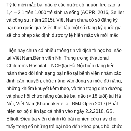
Tỷ lệ mới mắc bại não ở các nước có nguồn lực cao là
1,4 – 2,1 trên 1.000 trẻ sinh ra sống (ACPR, 2016, Sellier
và cộng sự, năm 2015). Việt Nam chưa có sổ đăng ký
bại não quốc gia. Việc thiết lập một sổ đăng ký quốc gia
sẽ cho phép xác định được tỷ lệ hiện mắc và mới mắc.
Hiện nay chưa có nhiều thông tin về dịch tễ học bại não
tại Việt Nam.Bệnh viện Nhi Trung ương (National
Children’s Hospital – NCH)tại Hà Nội hiện đang tiến
hành theo dõi tình trạng bại não tại bệnh viện nhằm xác
định căn nguyên, chức năng vận động và mức độ nặng,
những khiếm khuyết kèm theo, và tình trạng dinh dưỡng
và phục hồi chức năng của trẻ bại não (< 18 tuổi) tại Hà
Nội, Việt Nam(Khandaker et al. BMJ Open 2017).Phát
hiện sơ bộ (liên lạc cá nhân vào ngày 2.2.2018, GS.
Elliott, Điều tra viên chính) từ bài nghiên cứu này cho
thấy trong số những trẻ bại não đến khoa phục hồi chức