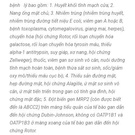
bệnh lý bao gồm: 1. Huyết khối tĩnh mạch cửa; 2.
Nang ống mật chủ; 3. Nhiễm trùng (nhiễm trùng huyết,
nhiễm trùng đường tiết niệu E coli, viêm gan A hoặc B,
bệnh toxoplasma, cytomegalovirus, giang mai, herpes),
chuyển hóa (hội chứng Rotor, rối loạn chuyển hóa
galactose, rối loạn chuyển hóa tyrosin máu, thiếu
alpha-1 antitrypsin, suy giáp, xơ nang, hội chứng
Zellweger), thuốc, viêm gan sơ sinh vô căn, nuôi dưỡng
tĩnh mạch hoàn toàn, bệnh thừa sắt sơ sinh, sốc/giảm
oxy mô/thiếu máu cục bộ; 4. Thiểu sản đường mật,
hẹp đường mật, hội chứng Alagille, ứ mật sơ sinh vô
căn, ứ mật tiến triển trong gan có tính gia đình, hội
chứng mật đặc; 5. Đột biến gen MRP2 (còn được biết
đến là ABCC2) trên màng tiểu quản của tế bào gan dẫn
đến hội chứng Dubin-Johnson, không có OATP1B1 và
OATP1B3 ở màng xoang của tế bào gan dẫn đến hội
chứng Rotor.