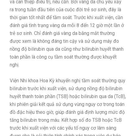
và can thiệp điều trị, nếu cần. Bởi vàng da chủ yếu xảy
ra trong tuần đầu tiên của cuộc đời trẻ sơ sinh, đây là
thời gian tốt nhất để tầm soát. Trước khi xuất viện, cần
đánh giá tình trạng vàng da mỗi 8 đến 12 giờ một lần ở
trẻ sơ sinh. Chỉ đánh giá vàng da bằng mắt thường
được xem là không đáng tin cậy và sử dụng máy đo
nồng độ bilirubin qua da cũng như bilirubin huyết thanh
toàn phần là công cụ tầm soát thường được khuyết
nghị.
Viện Nhi khoa Hoa Kỳ khuyến nghị tầm soát thường quy
bilirubin trước khi xuất viện, sử dụng nồng độ bilirubin
huyết thanh toàn phần (TSB) hoặc bilirubin qua da (TcB),
khi phiên giải kết quả sử dụng vùng nguy cơ trong toán
đồ đặc hiệu theo giờ, giúp đánh giá định lượng mức độ
tăng bilirubin trong máu. Kết hợp số đo TSB hoặc TcB
trước khi xuất viện với các yếu tố nguy cơ lâm sàng
được cho là cải thiện tính chính xác trong việc dự báo