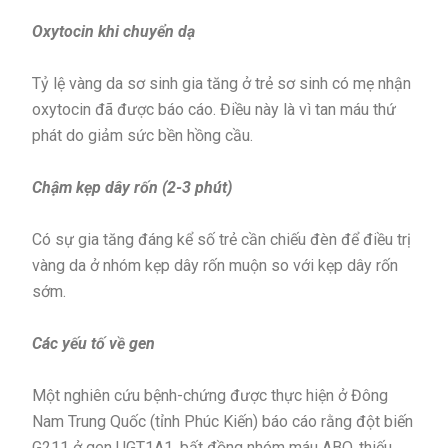
Oxytocin khi chuyển dạ
Tỷ lệ vàng da sơ sinh gia tăng ở trẻ sơ sinh có mẹ nhận
oxytocin đã được báo cáo. Điều này là vì tan máu thứ
phát do giảm sức bền hồng cầu.
Chậm kẹp dây rốn (2-3 phút)
Có sự gia tăng đáng kể số trẻ cần chiếu đèn để điều trị
vàng da ở nhóm kẹp dây rốn muộn so với kẹp dây rốn
sớm.
Các yếu tố về gen
Một nghiên cứu bệnh-chứng được thực hiện ở Đông
Nam Trung Quốc (tỉnh Phúc Kiến) báo cáo rằng đột biến
G211 ở gen UGT1A1, bất đồng nhóm máu ABO, thiếu