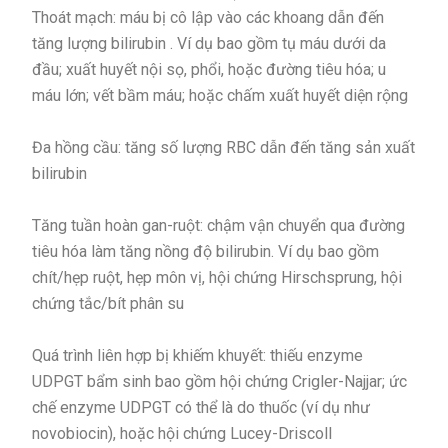
Thoát mạch: máu bị cô lập vào các khoang dẫn đến
tăng lượng bilirubin . Ví dụ bao gồm tụ máu dưới da
đầu; xuất huyết nội sọ, phổi, hoặc đường tiêu hóa; u
máu lớn; vết bầm máu; hoặc chấm xuất huyết diện rộng
Đa hồng cầu: tăng số lượng RBC dẫn đến tăng sản xuất
bilirubin
Tăng tuần hoàn gan-ruột: chậm vận chuyển qua đường
tiêu hóa làm tăng nồng độ bilirubin. Ví dụ bao gồm
chít/hẹp ruột, hẹp môn vị, hội chứng Hirschsprung, hội
chứng tắc/bít phân su
Quá trình liên hợp bị khiếm khuyết: thiếu enzyme
UDPGT bẩm sinh bao gồm hội chứng Crigler-Najjar; ức
chế enzyme UDPGT có thể là do thuốc (ví dụ như
novobiocin), hoặc hội chứng Lucey-Driscoll