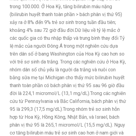
trong 100.000. Ở Hoa Kỳ, tăng bilirubin máu nặng
(bilirubin huyết thanh toàn phần > bách phân vị thứ 95)
xảy ra ở 8% đến 9% trẻ sơ sinh trong tuần đầu tiên;
khoảng 4% sau 72 giờ đầu đời.Dữ liệu về tỷ lệ mắc ở
các quốc gia có thu nhập thấp và trung bình thay đổi Tỷ
lệ mắc của người Đông Á trong một nghiên cứu dựa
trên dân số ở bang Washington của Hoa Kỳ cao hơn so
với trẻ sơ sinh da trắng. Trong các nghiên cứu ở Hoa Kỳ,
nhóm dân số chủ yếu là người da trắng và nuôi con
bằng sữa mẹ tại Michigan cho thấy mức bilirubin huyết
thanh toàn phần có bách phân vị thứ 95 sau 96 giờ đầu
đời là 224,1 micromol/L (13,1 mg/dL).Trong các nghiên
cứu từ Pennsylvania và Bắc California, bách phân vị thứ
95 là 299,3 (17,5 mg/dL).Trong nhóm trẻ sơ sinh hỗn
hợp từ Hoa Kỳ, Hồng Kông, Nhật Bản, và Israel, bách
phân vị thứ 95 là 265,1 micromol/L (15,5 mg/dL). Nguy
cơ tăng bilirubin máu trẻ sơ sinh cao hơn ở nam giới và