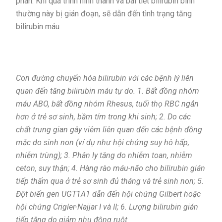
phân. Khi quá trình hình thành và bài tiết bilirubin bình
thường này bị gián đoạn, sẽ dẫn đến tình trạng tăng
bilirubin máu
Con
đường chuyển hóa
bilirubin
với các bệnh lý liên
quan đến tăng bilirubin máu tự do. 1. Bất đồng nhóm
máu ABO, bất đồng nhóm Rhesus, tuổi thọ RBC ngắn
hơn ở trẻ sơ sinh, bầm tím trong khi sinh; 2. Do các
chất trung gian gây viêm liên quan đến các bệnh đồng
mắc do sinh non (ví dụ như hội chứng suy hô hấp,
nhiễm trùng); 3. Phân ly tăng do nhiễm toan, nhiễm
ceton, suy thận; 4. Hàng rào máu-não cho bilirubin gián
tiếp thấm qua ở trẻ sơ sinh đủ tháng và trẻ sinh non; 5.
Đột biến gen UGT1A1 dẫn đến hội chứng Gilbert hoặc
hội chứng Crigler-Najjar I và II; 6. Lượng bilirubin gián
tiếp tăng do giảm nhu động ruột