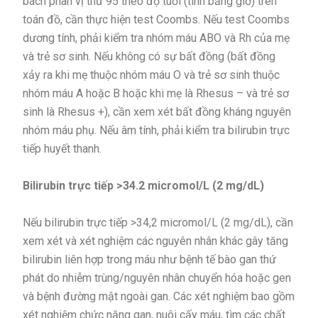
bách phân vị thứ 95 theo độ tuổi (tính bằng giờ) trên
toán đồ, cần thực hiện test Coombs. Nếu test Coombs
dương tính, phải kiểm tra nhóm máu ABO và Rh của mẹ
và trẻ sơ sinh. Nếu không có sự bất đồng (bất đồng
xảy ra khi mẹ thuộc nhóm máu O và trẻ sơ sinh thuộc
nhóm máu A hoặc B hoặc khi mẹ là Rhesus – và trẻ sơ
sinh là Rhesus +), cần xem xét bất đồng kháng nguyên
nhóm máu phụ. Nếu âm tính, phải kiểm tra bilirubin trực
tiếp huyết thanh.
Bilirubin trực tiếp >34.2 micromol/L (2 mg/dL)
Nếu bilirubin trực tiếp >34,2 micromol/L (2 mg/dL), cần
xem xét và xét nghiệm các nguyên nhân khác gây tăng
bilirubin liên hợp trong máu như bệnh tế bào gan thứ
phát do nhiễm trùng/nguyên nhân chuyển hóa hoặc gen
và bệnh đường mật ngoài gan. Các xét nghiệm bao gồm
xét nghiệm chức năng gan, nuôi cấy máu, tìm các chất