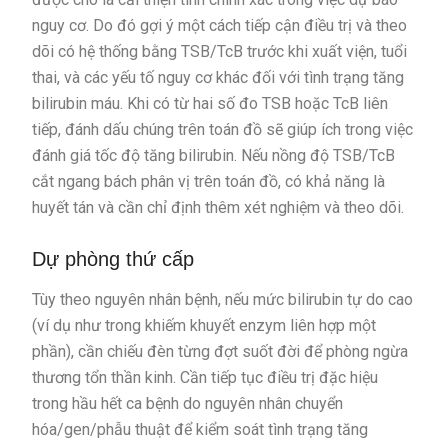
nguy cơ. Do đó gợi ý một cách tiếp cận điều trị và theo
dõi có hệ thống bằng TSB/TcB trước khi xuất viện, tuổi
thai, và các yếu tố nguy cơ khác đối với tình trạng tăng
bilirubin máu. Khi có từ hai số đo TSB hoặc TcB liên
tiếp, đánh dấu chúng trên toán đồ sẽ giúp ích trong việc
đánh giá tốc độ tăng bilirubin. Nếu nồng độ TSB/TcB
cắt ngang bách phân vị trên toán đồ, có khả năng là
huyết tán và cần chỉ định thêm xét nghiệm và theo dõi.
Dự phòng thứ cấp
Tùy theo nguyên nhân bệnh, nếu mức bilirubin tự do cao
(ví dụ như trong khiếm khuyết enzym liên hợp một
phần), cần chiếu đèn từng đợt suốt đời để phòng ngừa
thương tổn thần kinh. Cần tiếp tục điều trị đặc hiệu
trong hầu hết ca bệnh do nguyên nhân chuyển
hóa/gen/phẫu thuật để kiểm soát tình trạng tăng