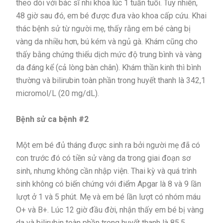
theo dõi với bác sĩ nhi khoa lúc 1 tuần tuổi. Tuy nhiên,
48 giờ sau đó, em bé được đưa vào khoa cấp cứu. Khai
thác bệnh sử từ người mẹ, thấy rằng em bé càng bị
vàng da nhiều hơn, bú kém và ngủ gà. Khám cũng cho
thấy bằng chứng thiếu dịch mức độ trung bình và vàng
da đáng kể (cả lòng bàn chân). Khám thần kinh thì bình
thường và bilirubin toàn phần trong huyết thanh là 342,1
micromol/L (20 mg/dL).
Bệnh sử ca bệnh #2
Một em bé đủ tháng được sinh ra bởi người mẹ đã có
con trước đó có tiền sử vàng da trong giai đoạn sơ
sinh, nhưng không cần nhập viện. Thai kỳ và quá trình
sinh không có biến chứng với điểm Apgar là 8 và 9 lần
lượt ở 1 và 5 phút. Mẹ và em bé lần lượt có nhóm máu
O+ và B+. Lúc 12 giờ đầu đời, nhận thấy em bé bị vàng
da và bilirubin toàn phần trong huyết thanh là 85,5