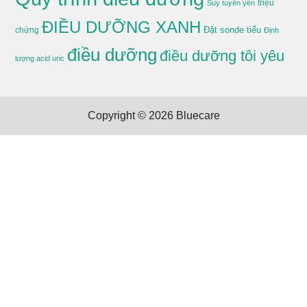
triệu
Suy tuyến yên
ĐIỀU DƯỠNG XANH
Đặt sonde tiểu
chứng
Định
điều dưỡng
điều dưỡng tôi yêu
lượng acid uric
Copyright © 2026
Bluecare