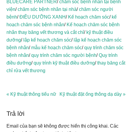
BLUECARE PARTNER
/
chăm sóc bệnh nhân tại bệnh
viện
/
chăm sóc bệnh nhân tại nhà
/
chăm sóc người
bệnh
/
ĐIỀU DƯỠNG XANH
/
Kế hoạch chăm sóc
/
kế
hoạch chăm sóc bệnh nhân
/
Kế hoạch chăm sóc bệnh
nhân thay băng vết thương và cắt chỉ
/
kỹ thuật điều
dưỡng
/
lập kế hoạch chăm sóc
/
lập kế hoạch chăm sóc
bệnh nhân
/
mẫu kế hoạch chăm sóc
/
quy trình chăm sóc
bệnh nhân
/
quy trình chăm sóc người bệnh
/
Quy trình
điều dưỡng
/
quy trình kỹ thuật điều dưỡng
/
thay băng cắt
chỉ rửa vết thương
Previous
« Kỹ thuật thông tiểu nữ
Next
Kỹ thuật đặt ống thông dạ dày »
Reader
Post:
Post:
Interactions
Trả lời
Email của bạn sẽ không được hiển thị công khai.
Các