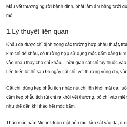
Máu vết thương người bệnh dính, phải làm ẩm bằng tưới dun
mổ.
1.Lý thuyết liên quan
Khâu da được chỉ định trong các trường hợp phẫu thuật, t
kim chỉ để khâu, có trường hợp sử dụng móc bấm bằng kim 
vào nhau thay cho chỉ khâu. Thờii gian cắt chỉ tuỳ thuộc vào 
tiến triển tốt thì sau 05 ngày cắt chỉ. vết thương vùng chi, vù
Cắt chỉ: dùng kẹp phẫu tích nhấc nút chỉ lên khỏi mặt da, luồ
cầm kẹp phẫu tích rút chỉ ra khỏi vết thương, bỏ chỉ vào miến
như thế đến khi tháo hết móc bấm.
Tháo móc bấm Michel: luồn một bên mũi kìm sát vào da, dư