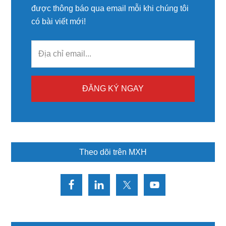
được thông báo qua email mỗi khi chúng tôi
có bài viết mới!
Theo dõi trên MXH