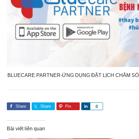
BLUECARE PARTNER-ỨNG DỤNG ĐẶT LỊCH CHĂM SÓC
Share
Share
Pin
S
0
h
a
Bài viết liên quan
r
e