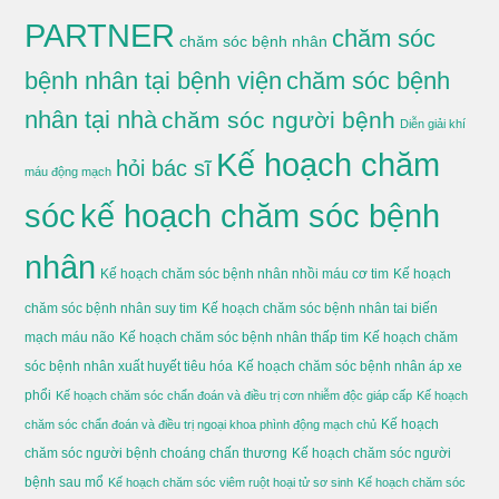
PARTNER
chăm sóc
chăm sóc bệnh nhân
bệnh nhân tại bệnh viện
chăm sóc bệnh
nhân tại nhà
chăm sóc người bệnh
Diễn giải khí
Kế hoạch chăm
hỏi bác sĩ
máu động mạch
sóc
kế hoạch chăm sóc bệnh
nhân
Kế hoạch chăm sóc bệnh nhân nhồi máu cơ tim
Kế hoạch
chăm sóc bệnh nhân suy tim
Kế hoạch chăm sóc bệnh nhân tai biến
mạch máu não
Kế hoạch chăm sóc bệnh nhân thấp tim
Kế hoạch chăm
sóc bệnh nhân xuất huyết tiêu hóa
Kế hoạch chăm sóc bệnh nhân áp xe
phổi
Kế hoạch chăm sóc chẩn đoán và điều trị cơn nhiễm độc giáp cấp
Kế hoạch
Kế hoạch
chăm sóc chẩn đoán và điều trị ngoại khoa phình động mạch chủ
chăm sóc người bệnh choáng chấn thương
Kế hoạch chăm sóc người
bệnh sau mổ
Kế hoạch chăm sóc viêm ruột hoại tử sơ sinh
Kế hoạch chăm sóc