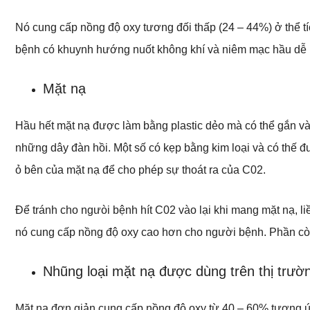
Nó cung cấp nồng độ oxy tương đối thấp (24 – 44%) ở thể tích 2
bệnh có khuynh hướng nuốt không khí và niêm mạc hầu dễ bị
Mặt nạ
Hầu hết mặt nạ được làm bằng plastic dẻo mà có thể gắn 
những dây đàn hồi. Một số có kẹp bằng kim loại và có thế đ
ỏ bên của mặt nạ để cho phép sự thoát ra của C02.
Để tránh cho ngưòi bệnh hít C02 vào lại khi mang mặt nạ, liều 
nó cung cấp nồng độ oxy cao hơn cho người bệnh. Phần còn l
Nhũng loại mặt nạ được dùng trên thị trườ
Mặt nạ đơn giản cung cấp nồng độ oxy từ 40 – 60% tương ứn