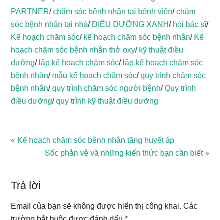
PARTNER
/
chăm sóc bệnh nhân tại bệnh viện
/
chăm
sóc bệnh nhân tại nhà
/
ĐIỀU DƯỠNG XANH
/
hỏi bác sĩ
/
Kế hoạch chăm sóc
/
kế hoạch chăm sóc bệnh nhân
/
Kế
hoạch chăm sóc bệnh nhân thở oxy
/
kỹ thuật điều
dưỡng
/
lập kế hoạch chăm sóc
/
lập kế hoạch chăm sóc
bệnh nhân
/
mẫu kế hoạch chăm sóc
/
quy trình chăm sóc
bệnh nhân
/
quy trình chăm sóc người bệnh
/
Quy trình
điều dưỡng
/
quy trình kỹ thuật điều dưỡng
Previous
« Kế hoạch chăm sóc bênh nhân tăng huyết áp
Post:
Next
Sốc phản vệ và những kiến thức bạn cần biết »
Reader
Post:
Interactions
Trả lời
Email của bạn sẽ không được hiển thị công khai.
Các
trường bắt buộc được đánh dấu
*