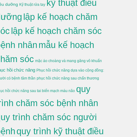
kỹ thuật điều
iều dưỡng
Kỹ thuật rửa tay
dưỡng
lập kế hoạch chăm
sóc
lập kế hoạch chăm sóc
bệnh nhân
mẫu kế hoạch
chăm sóc
mặc áo choàng và mang găng vô khuẩn
hục hồi chức năng
Phục hồi chức năng dựa vào cộng đồng:
ười có bệnh tâm thần
phục hồi chức năng sau chấn thương
quy
ục hồi chức năng sau tai biến mạch máu não
rình chăm sóc bệnh nhân
uy trình chăm sóc người
bệnh
quy trình kỹ thuật điều