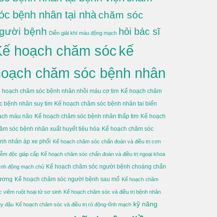
óc bệnh nhân tại nhà
chăm sóc
gười bệnh
hỏi bác sĩ
Diễn giải khí máu động mạch
Kế hoạch chăm sóc
kế
hoạch chăm sóc bệnh nhân
 hoạch chăm sóc bệnh nhân nhồi máu cơ tim
Kế hoạch chăm
c bệnh nhân suy tim
Kế hoạch chăm sóc bệnh nhân tai biến
ch máu não
Kế hoạch chăm sóc bệnh nhân thấp tim
Kế hoạch
ăm sóc bệnh nhân xuất huyết tiêu hóa
Kế hoạch chăm sóc
nh nhân áp xe phổi
Kế hoạch chăm sóc chẩn đoán và điều trị cơn
iễm độc giáp cấp
Kế hoạch chăm sóc chẩn đoán và điều trị ngoại khoa
Kế hoạch chăm sóc người bệnh choáng chấn
ình động mạch chủ
ương
Kế hoạch chăm sóc người bệnh sau mổ
Kế hoạch chăm
c viêm ruột hoại tử sơ sinh
Kế hoạch chăm sóc và điều trị bệnh nhân
kỹ năng
ủy đậu
Kế hoạch chăm sóc và điều trị rò động-tĩnh mạch