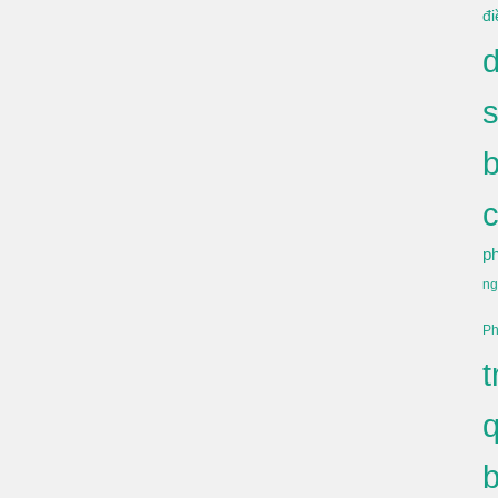
đ
p
ng
Ph
t
q