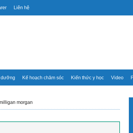
rer
Liên hệ
u dưỡng
Kế hoạch chăm sóc
Kiến thức y học
Video
P
P
milligan morgan
S