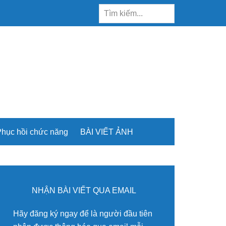
Tìm
kiếm...
hục hồi chức năng
BÀI VIẾT ẢNH
rimary
idebar
NHẬN BÀI VIẾT QUA EMAIL
Hãy đăng ký ngay để là người đầu tiên