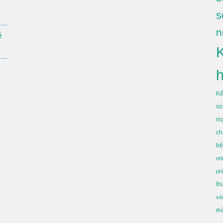
s
n
ẻ
Kế
só
mạ
ch
bệ
nh
ph
th
só
th