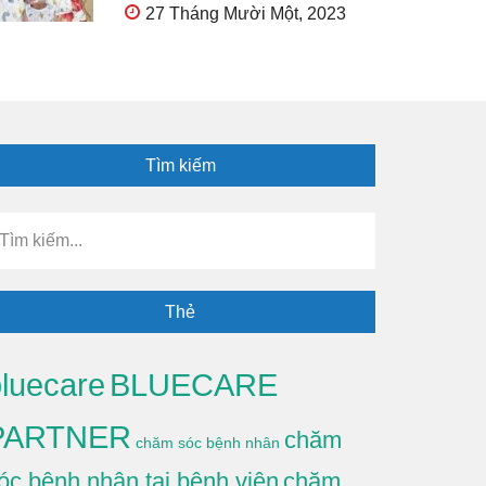
27 Tháng Mười Một, 2023
Tìm kiếm
ìm
ếm...
Thẻ
BLUECARE
luecare
PARTNER
chăm
chăm sóc bệnh nhân
óc bệnh nhân tại bệnh viện
chăm