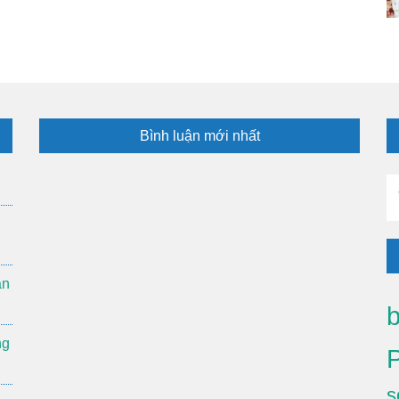
Bình luận mới nhất
T
ki
ản
b
ng
s